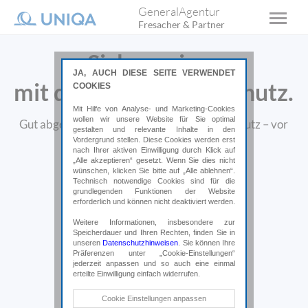
GeneralAgentur
Fresacher & Partner
Sicher reisen
JA, AUCH DIESE SEITE VERWENDET
mit dem passenden Schutz.
COOKIES
Mit Hilfe von Analyse- und Marketing-Cookies
wollen wir unsere Website für Sie optimal
Gut abgesichert mit dem passenden Reiseschutz – vor
gestalten und relevante Inhalte in den
und während Ihrer Reise.
Vordergrund stellen. Diese Cookies werden erst
nach Ihrer aktiven Einwilligung durch Klick auf
„Alle akzeptieren“ gesetzt. Wenn Sie dies nicht
wünschen, klicken Sie bitte auf „Alle ablehnen“.
Online abschließen*
Technisch notwendige Cookies sind für die
grundlegenden Funktionen der Website
erforderlich und können nicht deaktiviert werden.
*Weiterleitung auf uniqa.at
Weitere Informationen, insbesondere zur
Speicherdauer und Ihren Rechten, finden Sie in
unseren
Datenschutzhinweisen
. Sie können Ihre
Präferenzen unter „Cookie-Einstellungen“
jederzeit anpassen und so auch eine einmal
erteilte Einwilligung einfach widerrufen.
Technische Cookies
Cookie Einstellungen anpassen