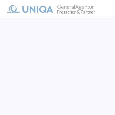
GeneralAgentur
Fresacher & Partner