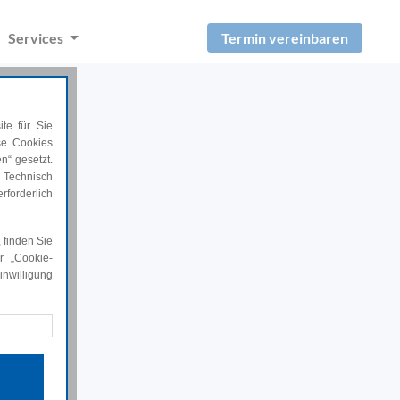
Termin vereinbaren
Services
te für Sie
ese Cookies
n“ gesetzt.
 Technisch
rforderlich
 finden Sie
r „Cookie-
nwilligung
rforderlich