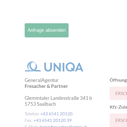
Anfrage absenden
GeneralAgentur
Öffnung
Fresacher & Partner
ERSC
Glemmtaler Landesstraße 341 b
5753
Saalbach
Kfz-Zula
Telefon:
+43 6541 20120
Fax:
+43 6541 20120 39
ERSC
E-Mail:
georg.fresacher@uniqa.at