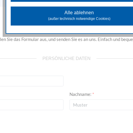
Diese Cookies unterstützen beim Sammeln allgemeiner Date
Website-Nutzung. Damit analysieren wir das Verhalten und die Zugr
Alle ablehnen
der Besuchenden und können in weiterer Folge die zur Verfügung 
(außer technisch notwendige Cookies)
Inhalte und Funktionen optimieren.
Marketing Cookies
len Sie das Formular aus, und senden Sie es an uns. Einfach und bequ
Diese Cookies dienen dazu Marketingaktivitäten zu optimieren und
unseren Werbepartnern genutzt, um Ihnen sowohl auf unserer Seit
auf anderen Webseiten passendere Werbung und Inhalte anzuzeige
PERSÖNLICHE DATEN
Nachname:
*