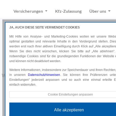
Versicherungen
Kfz-Zulassung
Über uns
JA, AUCH DIESE SEITE VERWENDET COOKIES
Mit Hilfe von Analyse- und Marketing-Cookies wollen wir unsere Websi
optimal gestalten und relevante Inhalte in den Vordergrund stellen. Di
werden erst nach Ihrer aktiven Einwilligung durch Klick auf „Alle akzeptiere
Wenn Sie dies nicht wünschen, klicken Sie bitte auf „Alle ablehnen“.
notwendige Cookies sind für die grundlegenden Funktionen der Website e
Datenänderung
und können nicht deaktiviert werden.
Weitere Informationen, insbesondere zur Speicherdauer und Ihren Rechten,
Wir möchten Ihnen die Änderung Ihrer Daten vereinfachen.
in unseren
Datenschutzhinweisen
. Sie können Ihre Präferenzen unte
Einstellungen“ jederzeit anpassen und so auch eine einmal erteilte Ei
einfach widerrufen.
Technische Cookies
Cookie Einstellungen anpassen
Diese Cookies sind für die grundlegenden Funktionen der Website e
und können nicht deaktiviert werden.
Alle akzeptieren
Analyse Cookies