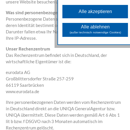
unsere Website besuchen und nutzen.
Diese Cookies sind für di
grundlegenden Funktionen der Websit
Alle akzeptieren
erforderlich und können nicht deaktivier
Was sind personenbezogene Daten?
werden.
Personenbezogene Daten sind Informationen über Betroffene,
Analyse Cookies
deren Identität bestimmt oder zumindest bestimmbar ist.
Alle ablehnen
Darunter fallen etwa Ihr Name, Ihre E-Mail-Adresse sowie
Diese Cookies unterstützen bei
(außer technisch notwendige Cookies)
Sammeln allgemeiner Daten über di
Ihre IP-Adresse.
Website-Nutzung. Damit analysieren wi
das Verhalten und die Zugriffsquelle
Unser Rechenzentrum
der Besuchenden und können i
weiterer Folge die zur Verfügun
Das Rechenzentrum befindet sich in Deutschland, der
gestellten Inhalte und Funktione
wirtschaftliche Eigentümer ist die:
optimieren.
Marketing Cookies
eurodata AG
Diese Cookies dienen daz
Großblittersdorfer Straße 257-259
Marketingaktivitäten zu optimieren un
66119 Saarbrücken
werden von unseren Werbepartner
genutzt, um Ihnen sowohl auf unsere
www.eurodata.de
Seite als auch auf anderen Webseite
passendere Werbung und Inhalt
Ihre personenbezogenen Daten werden vom Rechenzentrum
anzuzeigen.
in Deutschland direkt an die UNIQA GeneralAgentur bzw.
UNIQA übermittelt. Diese Daten werden gemäß Art 6 Abs 1
lit b bzw. f DSGVO nach 3 Monaten automatisch im
Rechenzentrum gelöscht.