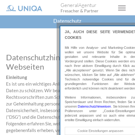
GeneralAgentur
Fresacher & Partner
Datenschutz
JA, AUCH DIESE SEITE VERWENDE
COOKIES
Mit Hilfe von Analyse- und Marketing-Cookie
wollen wir unsere Website für Sie optima
Datenschutzhinweise MeGA
gestalten und relevante Inhalte in de
Vordergrund stellen. Diese Cookies werden ers
Webseiten
nach Ihrer aktiven Einwilligung durch Klick au
„Alle akzeptieren“ gesetzt. Wenn Sie dies nich
wünschen, klicken Sie bitte auf „Alle ablehnen“
Einleitung
Technisch notwendige Cookies sind für di
Es ist uns ein wichtiges Anliegen Ihre personenbezogenen
grundlegenden Funktionen der Websit
erforderlich und können nicht deaktiviert werden
Daten zu schützen. Wir beachten deshalb die anwendbaren
Rechtsvorschriften zum Schutz, rechtmäßigem Umgang und
Weitere Informationen, insbesondere zu
Speicherdauer und Ihren Rechten, finden Sie i
zur Geheimhaltung personenbezogener Daten sowie zur
unseren
Datenschutzhinweisen
. Sie können Ihr
Datensicherheit, insbesondere das Datenschutzgesetz idgF
Präferenzen unter „Cookie-Einstellungen
jederzeit anpassen und so auch eine einma
(“DSG”) und die Datenschutzgrundverordnung (“DSGVO”). Im
erteilte Einwilligung einfach widerrufen.
Folgenden erfahren Sie, welche Informationen wir
gegebenenfalls erheben, verarbeiten und nutzen, wenn Sie
Technische Cookies
Cookie Einstellungen anpassen